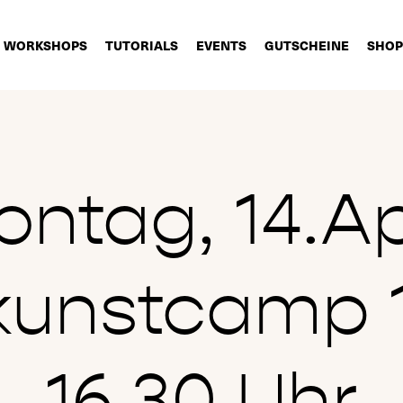
WORKSHOPS
TUTORIALS
EVENTS
GUTSCHEINE
SHOP
ntag, 14.Ap
kunstcamp 1
16.30 Uhr