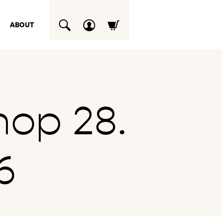
ABOUT
SUCHEN
op 28.
6