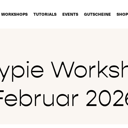
WORKSHOPS
TUTORIALS
EVENTS
GUTSCHEINE
SHOP
ypie Worksh
Februar 202