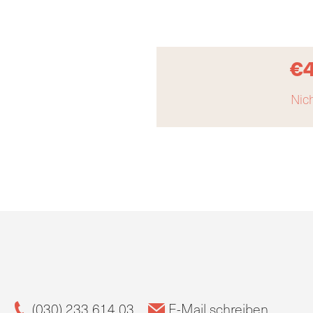
€
Nich
(030) 233 614 03
E-Mail schreiben