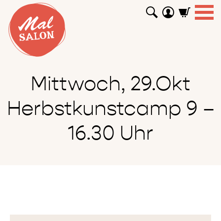
WORKSHOPS
GUTSCHEINE
TUTORIALS
EVENTS
ABOUT
SHOP
SUCHEN
Mittwoch, 29.Okt
Herbstkunstcamp 9 –
16.30 Uhr