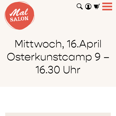
WORKSHOPS
GUTSCHEINE
TUTORIALS
EVENTS
ABOUT
SHOP
SUCHEN
Mittwoch, 16.April
Osterkunstcamp 9 –
16.30 Uhr