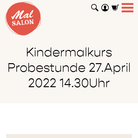
WORKSHOPS
GUTSCHEINE
TUTORIALS
EVENTS
ABOUT
SHOP
SUCHEN
Kindermalkurs
Probestunde 27.April
2022 14.30Uhr