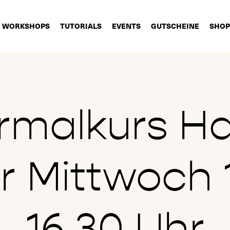
WORKSHOPS
TUTORIALS
EVENTS
GUTSCHEINE
SHOP
rmalkurs Ha
 Mittwoch 
16.30 Uhr