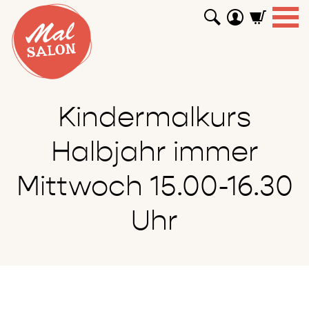
WORKSHOPS
GUTSCHEINE
TUTORIALS
EVENTS
ABOUT
SHOP
SUCHEN
Kindermalkurs
Halbjahr immer
Mittwoch 15.00-16.30
Uhr