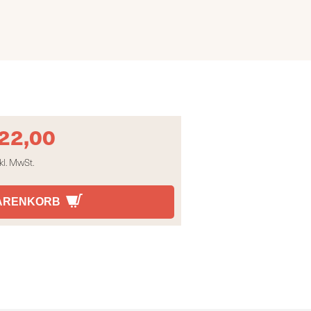
22,00
kl. MwSt.
WARENKORB