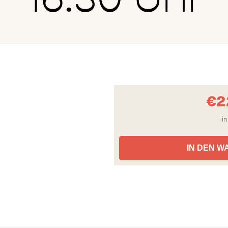
€
2
in
IN DEN 