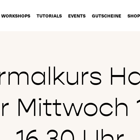
WORKSHOPS
TUTORIALS
EVENTS
GUTSCHEINE
SHOP
rmalkurs Ha
 Mittwoch 
16.30 Uhr