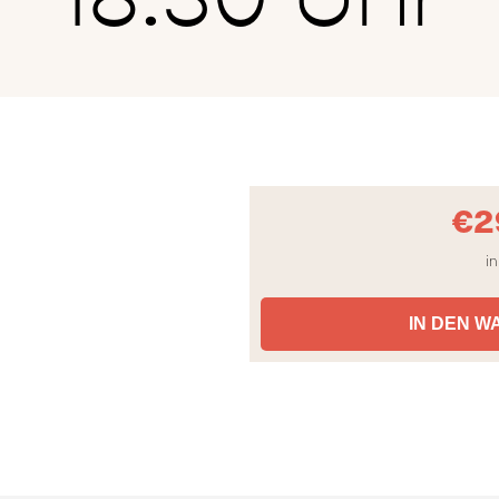
€
2
in
IN DEN 