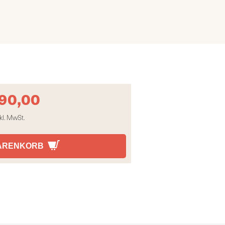
90,00
kl. MwSt.
WARENKORB