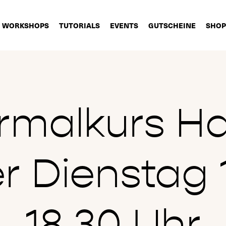
WORKSHOPS
TUTORIALS
EVENTS
GUTSCHEINE
SHOP
rmalkurs Ha
 Dienstag 
18.30 Uhr