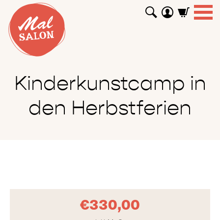
WORKSHOPS
GUTSCHEINE
TUTORIALS
EVENTS
ABOUT
SHOP
SUCHEN
Kinderkunstcamp in
den Herbstferien
€
330,00