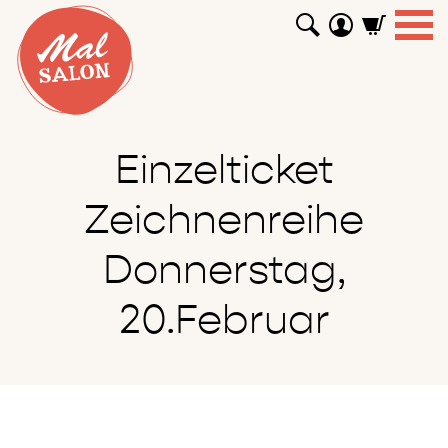
WORKSHOPS
GUTSCHEINE
TUTORIALS
EVENTS
ABOUT
SHOP
SUCHEN
Einzelticket
Zeichnenreihe
Donnerstag,
20.Februar