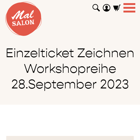
WORKSHOPS
GUTSCHEINE
TUTORIALS
EVENTS
ABOUT
SHOP
SUCHEN
Einzelticket Zeichnen
Workshopreihe
28.September 2023