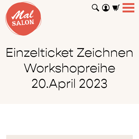
WORKSHOPS
GUTSCHEINE
TUTORIALS
EVENTS
ABOUT
SHOP
SUCHEN
Einzelticket Zeichnen
Workshopreihe
20.April 2023