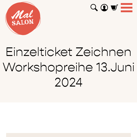
WORKSHOPS
GUTSCHEINE
TUTORIALS
EVENTS
ABOUT
SHOP
SUCHEN
Einzelticket Zeichnen
Workshopreihe 13.Juni
2024