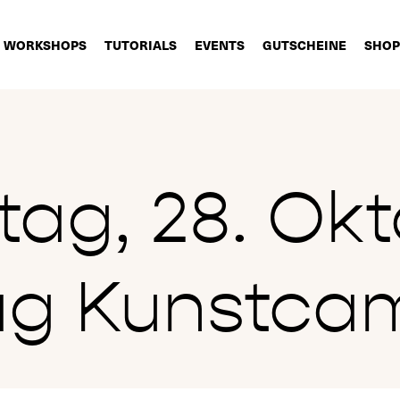
WORKSHOPS
TUTORIALS
EVENTS
GUTSCHEINE
SHOP
tag, 28. Okt
ag Kunstca