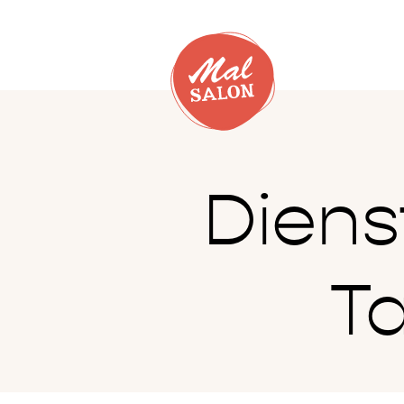
Diens
T