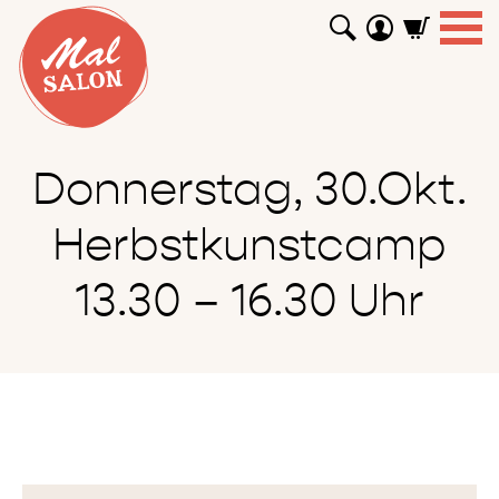
WORKSHOPS
GUTSCHEINE
TUTORIALS
EVENTS
ABOUT
SHOP
SUCHEN
Donnerstag, 30.Okt.
Herbstkunstcamp
13.30 – 16.30 Uhr