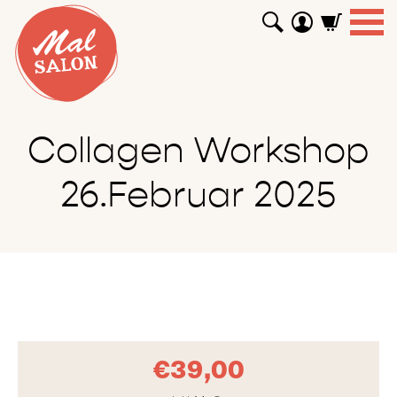
WORKSHOPS
GUTSCHEINE
TUTORIALS
EVENTS
ABOUT
SHOP
SUCHEN
Collagen Workshop
26.Februar 2025
€
39,00