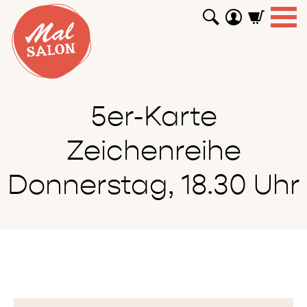
WORKSHOPS
GUTSCHEINE
TUTORIALS
EVENTS
ABOUT
SHOP
SUCHEN
5er-Karte
Zeichenreihe
Donnerstag, 18.30 Uhr