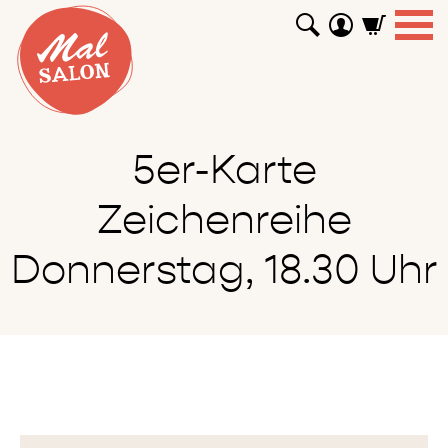
WORKSHOPS
GUTSCHEINE
TUTORIALS
EVENTS
ABOUT
SHOP
SUCHEN
5er-Karte
Zeichenreihe
Donnerstag, 18.30 Uhr