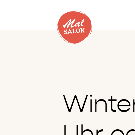
Winte
Uhr od