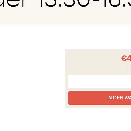
€
in
IN DEN 