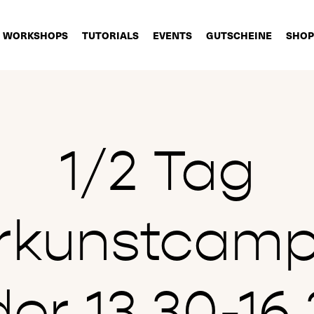
WORKSHOPS
TUTORIALS
EVENTS
GUTSCHEINE
SHOP
1/2 Tag
rkunstcamp 
er 13.30-16