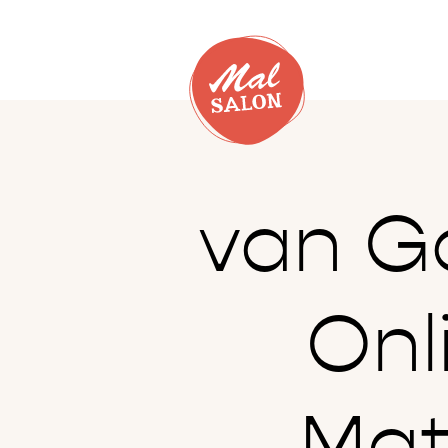
van G
Onl
Mat