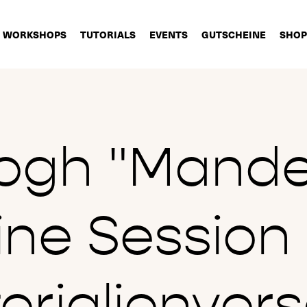
WORKSHOPS
TUTORIALS
EVENTS
GUTSCHEINE
SHOP
ogh "Mandel
ine Session i
erialienver