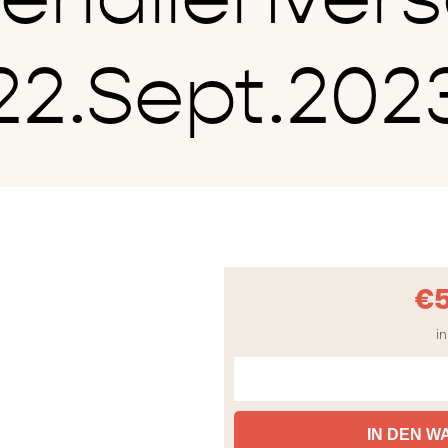
22.Sept.202
€
in
IN DEN 