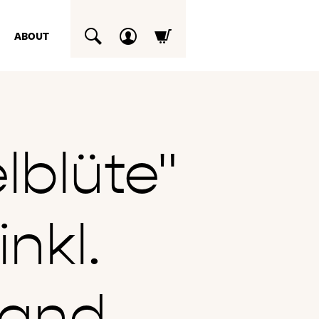
ABOUT
SUCHEN
blüte"
nkl.
sand