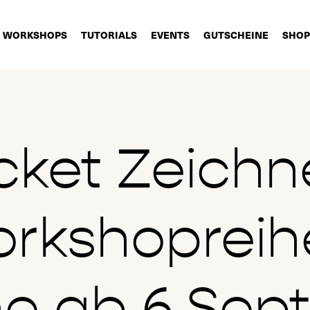
WORKSHOPS
TUTORIALS
EVENTS
GUTSCHEINE
SHOP
cket Zeich
rkshopreih
ne ab 6.Sep