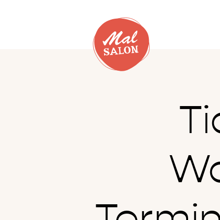
Ti
Wo
Termi