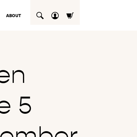
ABOUT
SUCHEN
nen
e 5
tember