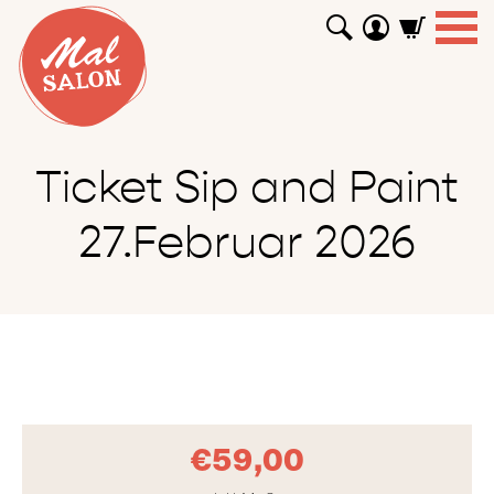
WORKSHOPS
GUTSCHEINE
TUTORIALS
EVENTS
ABOUT
SHOP
SUCHEN
Ticket Sip and Paint
27.Februar 2026
€
59,00