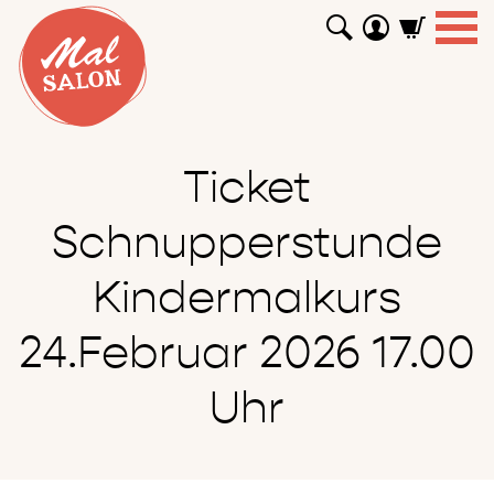
WORKSHOPS
GUTSCHEINE
TUTORIALS
EVENTS
ABOUT
SHOP
SUCHEN
Ticket
Schnupperstunde
Kindermalkurs
24.Februar 2026 17.00
Uhr