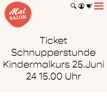
WORKSHOPS
GUTSCHEINE
TUTORIALS
EVENTS
ABOUT
SHOP
SUCHEN
Ticket
Schnupperstunde
Kindermalkurs 25.Juni
24 15.00 Uhr