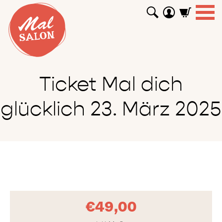
WORKSHOPS
GUTSCHEINE
TUTORIALS
EVENTS
ABOUT
SHOP
SUCHEN
Ticket Mal dich
glücklich 23. März 2025
€
49,00