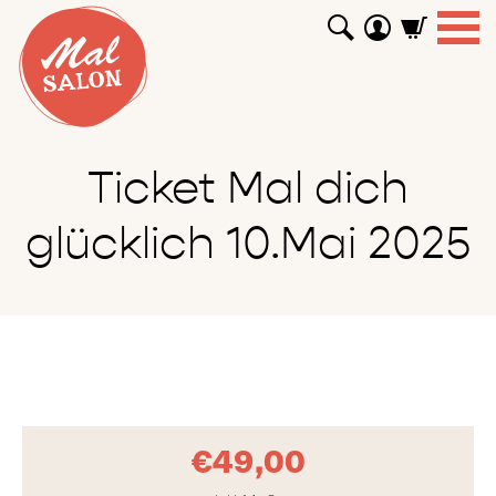
WORKSHOPS
GUTSCHEINE
TUTORIALS
EVENTS
ABOUT
SHOP
SUCHEN
Ticket Mal dich
glücklich 10.Mai 2025
€
49,00