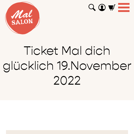
WORKSHOPS
GUTSCHEINE
TUTORIALS
EVENTS
ABOUT
SHOP
SUCHEN
Ticket Mal dich
glücklich 19.November
2022