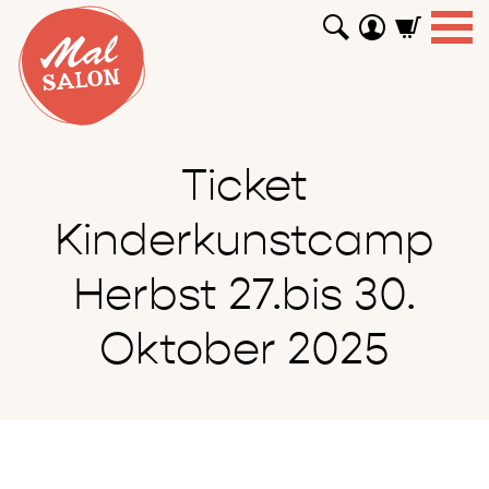
WORKSHOPS
GUTSCHEINE
TUTORIALS
EVENTS
ABOUT
SHOP
SUCHEN
Ticket
Kinderkunstcamp
Herbst 27.bis 30.
Oktober 2025