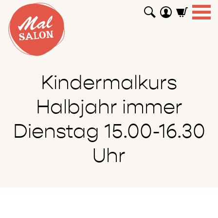
WORKSHOPS
GUTSCHEINE
TUTORIALS
EVENTS
ABOUT
SHOP
SUCHEN
Kindermalkurs
Halbjahr immer
Dienstag 15.00-16.30
Uhr