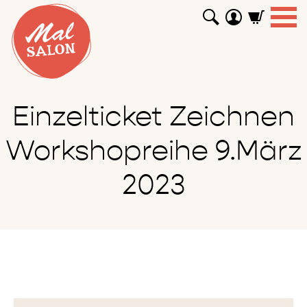
WORKSHOPS
GUTSCHEINE
TUTORIALS
EVENTS
ABOUT
SHOP
SUCHEN
Einzelticket Zeichnen
Workshopreihe 9.März
2023