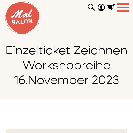
WORKSHOPS
GUTSCHEINE
TUTORIALS
EVENTS
ABOUT
SHOP
SUCHEN
Einzelticket Zeichnen
Workshopreihe
16.November 2023