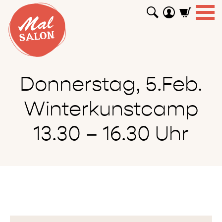
WORKSHOPS
GUTSCHEINE
TUTORIALS
EVENTS
ABOUT
SHOP
SUCHEN
Donnerstag, 5.Feb.
Winterkunstcamp
13.30 – 16.30 Uhr