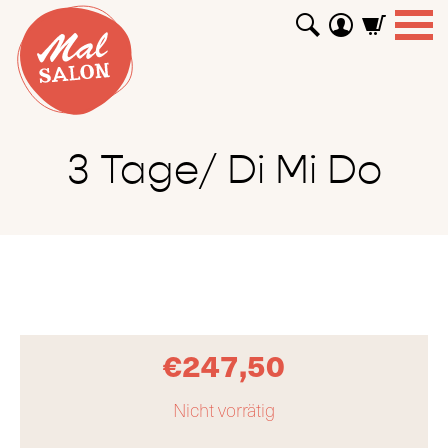
WORKSHOPS
GUTSCHEINE
TUTORIALS
EVENTS
ABOUT
SHOP
SUCHEN
3 Tage/ Di Mi Do
€
247,50
Nicht vorrätig