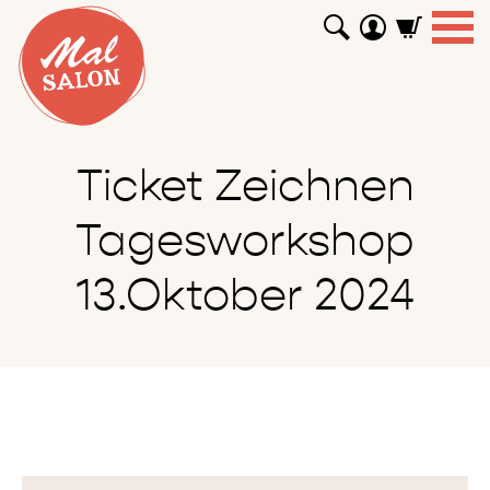
WORKSHOPS
GUTSCHEINE
TUTORIALS
EVENTS
ABOUT
SHOP
SUCHEN
Ticket Zeichnen
Tagesworkshop
13.Oktober 2024