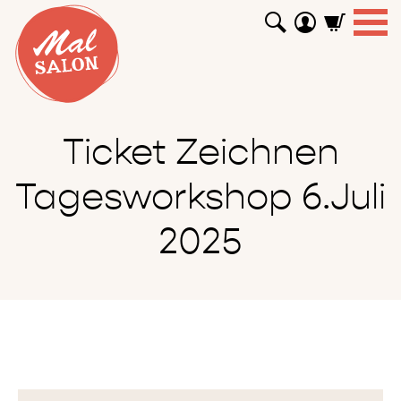
WORKSHOPS
GUTSCHEINE
TUTORIALS
EVENTS
ABOUT
SHOP
SUCHEN
Ticket Zeichnen
Tagesworkshop 6.Juli
2025