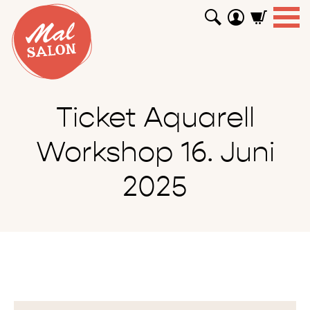
WORKSHOPS
GUTSCHEINE
TUTORIALS
EVENTS
ABOUT
SHOP
SUCHEN
Ticket Aquarell
Workshop 16. Juni
2025