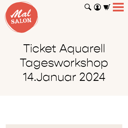
WORKSHOPS
GUTSCHEINE
TUTORIALS
EVENTS
ABOUT
SHOP
SUCHEN
Ticket Aquarell
Tagesworkshop
14.Januar 2024