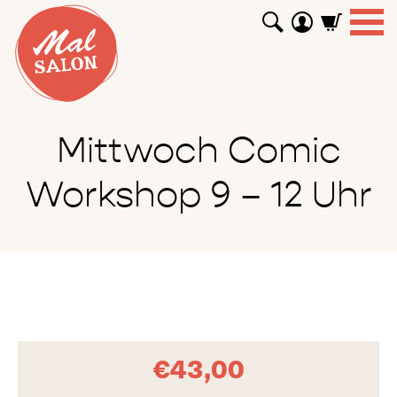
WORKSHOPS
GUTSCHEINE
TUTORIALS
EVENTS
ABOUT
SHOP
SUCHEN
Mittwoch Comic
Workshop 9 – 12 Uhr
€
43,00