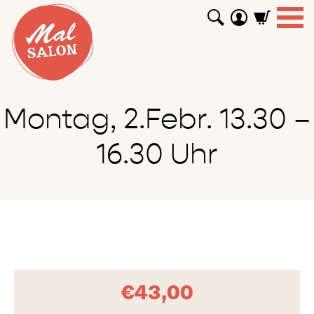
WORKSHOPS
GUTSCHEINE
TUTORIALS
EVENTS
ABOUT
SHOP
SUCHEN
Montag, 2.Febr. 13.30 –
16.30 Uhr
€
43,00